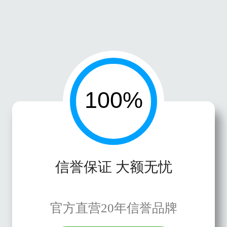
信誉保证 大额无忧
官方直营20年信誉品牌